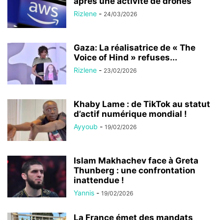
après une activité de drones
Rizlene
-
24/03/2026
Gaza: La réalisatrice de « The
Voice of Hind » refuses...
Rizlene
-
23/02/2026
Khaby Lame : de TikTok au statut
d’actif numérique mondial !
Ayyoub
-
19/02/2026
Islam Makhachev face à Greta
Thunberg : une confrontation
inattendue !
Yannis
-
19/02/2026
La France émet des mandats