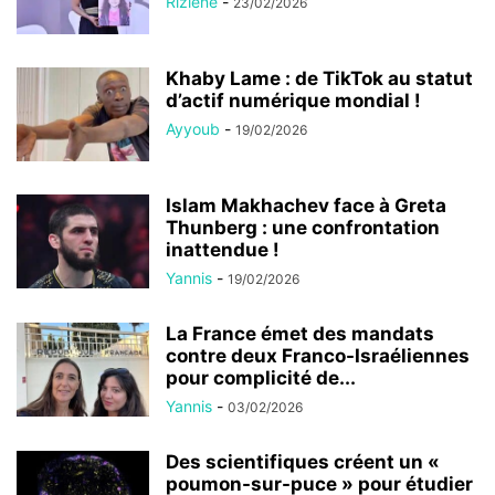
Rizlene
-
23/02/2026
Khaby Lame : de TikTok au statut
d’actif numérique mondial !
Ayyoub
-
19/02/2026
Islam Makhachev face à Greta
Thunberg : une confrontation
inattendue !
Yannis
-
19/02/2026
La France émet des mandats
contre deux Franco-Israéliennes
pour complicité de...
Yannis
-
03/02/2026
Des scientifiques créent un «
poumon-sur-puce » pour étudier