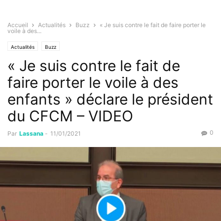
Accueil
Actualités
Buzz
« Je suis contre le fait de faire porter le
voile à des...
Actualités
Buzz
« Je suis contre le fait de
faire porter le voile à des
enfants » déclare le président
du CFCM – VIDEO
0
Par
Lassana
-
11/01/2021