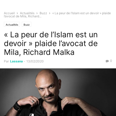
Accueil
Actualités
Buzz
« La peur de l’Islam est un devoir » plaide
l’avocat de Mila, Richard...
Actualités
Buzz
« La peur de l’Islam est un
devoir » plaide l’avocat de
Mila, Richard Malka
0
Par
Lassana
-
13/02/2020