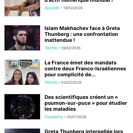
d’actif numérique mondial !
Ayyoub
-
19/02/2026
Islam Makhachev face à Greta
Thunberg : une confrontation
inattendue !
Yannis
-
19/02/2026
La France émet des mandats
contre deux Franco-Israéliennes
pour complicité de...
Yannis
-
03/02/2026
Des scientifiques créent un «
poumon-sur-puce » pour étudier
les maladies
Oussama
-
05/01/2026
Greta Thunberg interpellée lors