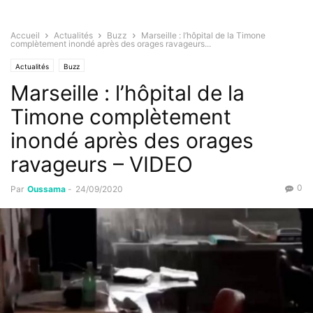
Accueil
Actualités
Buzz
Marseille : l’hôpital de la Timone
complètement inondé après des orages ravageurs...
Actualités
Buzz
Marseille : l’hôpital de la
Timone complètement
inondé après des orages
ravageurs – VIDEO
0
Par
Oussama
-
24/09/2020