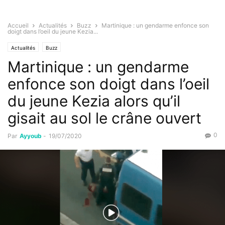
Accueil
Actualités
Buzz
Martinique : un gendarme enfonce son
doigt dans l’oeil du jeune Kezia...
Actualités
Buzz
Martinique : un gendarme
enfonce son doigt dans l’oeil
du jeune Kezia alors qu’il
gisait au sol le crâne ouvert
0
Par
Ayyoub
-
19/07/2020