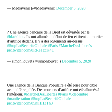
— Mediavenir (@Mediavenir)
December 5, 2020
? Une agence bancaire de la Bred est dévastée par le
#blackbloc
. Ils ont allumé un début de feu et tirent au mortier
d’artifice dedans. Il y a des logements au-dessus.
#StopLoiSecuriteGlobale
#Paris
#MarcheDesLibertés
pic.twitter.com/8RReTzcK4U
— simon louvet (@simonlouvet_)
December 5, 2020
Une agence de la Banque Populaire a été prise pour cible
avant d’être pillée. Des mortiers d’artifice ont été allumés à
l’intérieur.
#MarcheDesLibertés
#Paris
#5decembre
#manifestation
#StopLoiSécuritéGlobale
pic.twitter.com/85njHH3Th3