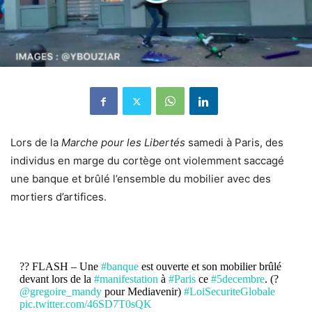
Lors de la
Marche pour les Libertés
samedi à Paris, des
individus en marge du cortège ont violemment saccagé
une banque et brûlé l’ensemble du mobilier avec des
mortiers d’artifices.
?? FLASH – Une
#banque
est ouverte et son mobilier brûlé
devant lors de la
#manifestation
à
#Paris
ce
#5decembre
. (?
@gregoire_mandy
pour Mediavenir)
#LoiSecuriteGlobale
pic.twitter.com/46SD7T0sQK