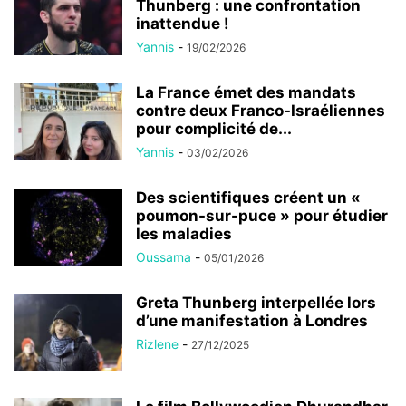
Thunberg : une confrontation
inattendue !
Yannis
-
19/02/2026
La France émet des mandats
contre deux Franco-Israéliennes
pour complicité de...
Yannis
-
03/02/2026
Des scientifiques créent un «
poumon-sur-puce » pour étudier
les maladies
Oussama
-
05/01/2026
Greta Thunberg interpellée lors
d’une manifestation à Londres
Rizlene
-
27/12/2025