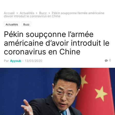
Accueil
Actualités
Buzz
Pékin soupçonne l’armée américaine
d’avoir introduit le coronavirus en Chine
Actualités
Buzz
Pékin soupçonne l’armée
américaine d’avoir introduit le
coronavirus en Chine
0
Par
Ayyoub
-
13/03/2020