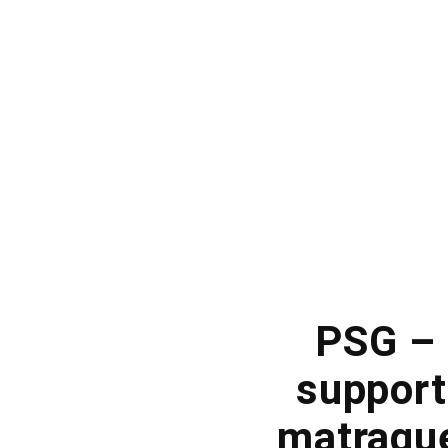
PSG – 
support
matraque