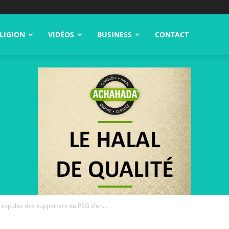
LIGION
VIDÉOS
BUSINESS
CONTACT
e expulse des supporters du PSG d’un...