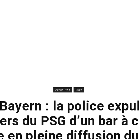
Actualités
Buzz
Bayern : la police expu
ers du PSG d’un bar à 
 en pleine diffusion d