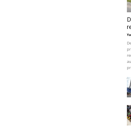
D
r
Ya
De
pr
re
au
pr