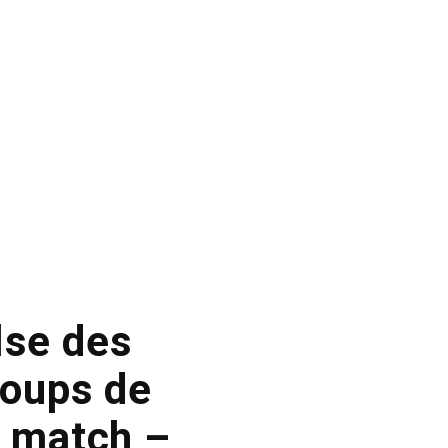
lse des
coups de
u match –