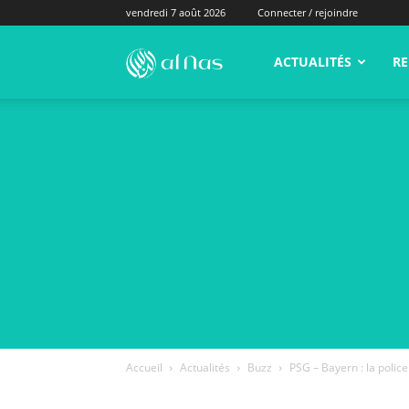
vendredi 7 août 2026
Connecter / rejoindre
alNas.fr
ACTUALITÉS
RE
Accueil
Actualités
Buzz
PSG – Bayern : la polic