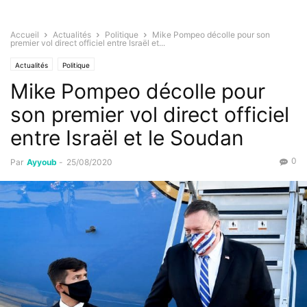
Accueil
Actualités
Politique
Mike Pompeo décolle pour son
premier vol direct officiel entre Israël et...
Actualités
Politique
Mike Pompeo décolle pour
son premier vol direct officiel
entre Israël et le Soudan
0
Par
Ayyoub
-
25/08/2020