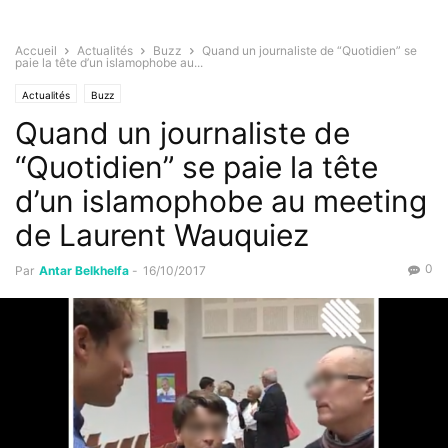
Accueil
Actualités
Buzz
Quand un journaliste de “Quotidien” se
paie la tête d’un islamophobe au...
Actualités
Buzz
Quand un journaliste de
“Quotidien” se paie la tête
d’un islamophobe au meeting
de Laurent Wauquiez
0
Par
Antar Belkhelfa
-
16/10/2017