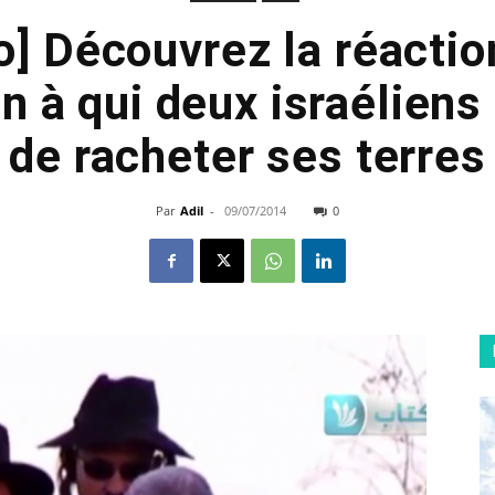
o] Découvrez la réactio
n à qui deux israélien
de racheter ses terres
Par
Adil
-
09/07/2014
0