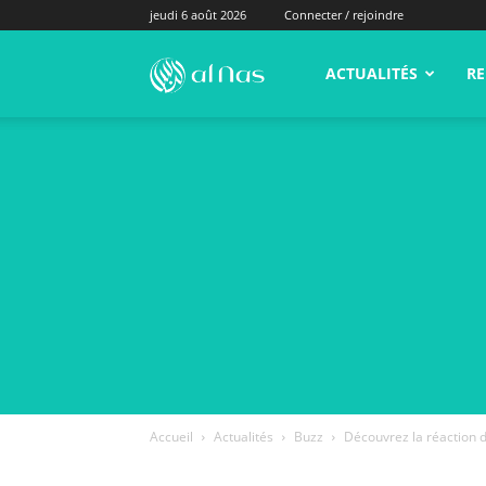
jeudi 6 août 2026
Connecter / rejoindre
alNas.fr
ACTUALITÉS
RE
Accueil
Actualités
Buzz
Découvrez la réaction d