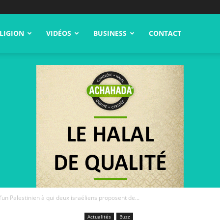
LIGION
VIDÉOS
BUSINESS
CONTACT
’un Palestinien à qui deux israéliens proposent de...
Actualités
Buzz