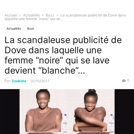
Accueil
Actualités
Buzz
La scandaleuse publicité de Dove dans
laquelle une femme “noire” qui se...
Actualités
Buzz
La scandaleuse publicité de
Dove dans laquelle une
femme “noire” qui se lave
devient “blanche”…
0
Par
Zoubida
-
10/10/2017