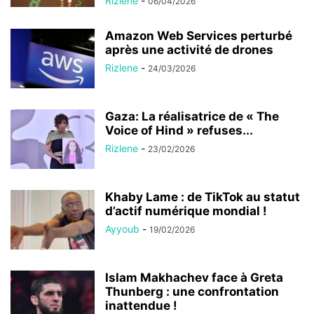
Rizlene
-
06/04/2026
Amazon Web Services perturbé
après une activité de drones
Rizlene
-
24/03/2026
Gaza: La réalisatrice de « The
Voice of Hind » refuses...
Rizlene
-
23/02/2026
Khaby Lame : de TikTok au statut
d’actif numérique mondial !
Ayyoub
-
19/02/2026
Islam Makhachev face à Greta
Thunberg : une confrontation
inattendue !