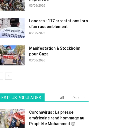
03/08/2026
Londres : 117 arrestations lors
d’un rassemblement
03/08/2026
Manifestation à Stockholm
pour Gaza
03/08/2026
LES PLUS POPULAIRES
All
Plus
Coronavirus : La presse
américaine rend hommage au
Prophète Mohammed ﷺ