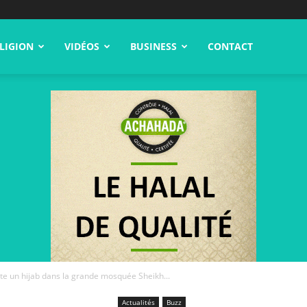
LIGION
VIDÉOS
BUSINESS
CONTACT
te un hijab dans la grande mosquée Sheikh...
Actualités
Buzz