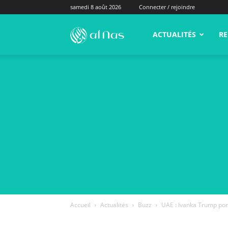
samedi 8 août 2026
Connecter / rejoindre
alNas.fr
ACTUALITÉS
RE
Accueil
Actualités
Buzz
UAE : Ivanka Trump por