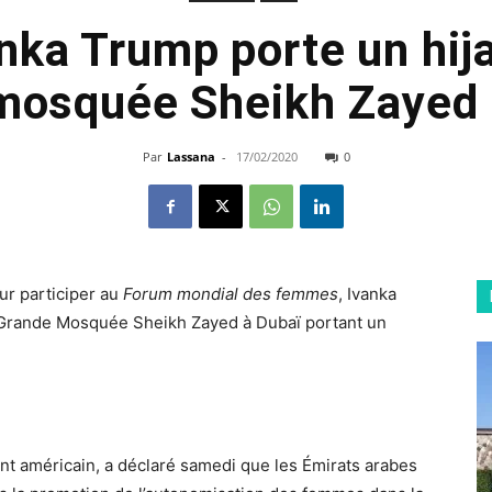
nka Trump porte un hij
mosquée Sheikh Zayed
Par
Lassana
-
17/02/2020
0
ur participer au
Forum mondial des femmes
, Ivanka
la Grande Mosquée Sheikh Zayed à Dubaï portant un
ent américain, a déclaré samedi que les Émirats arabes