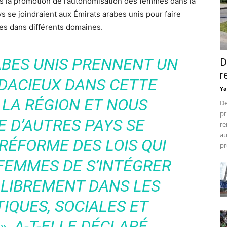
s la promotion de l’autonomisation des femmes dans la
ys se joindraient aux Émirats arabes unis pour faire
mes dans différents domaines.
ABES UNIS PRENNENT UN
D
r
DACIEUX DANS CETTE
Ya
 LA RÉGION ET NOUS
De
pr
 D’AUTRES PAYS SE
re
au
RÉFORME DES LOIS QUI
pr
FEMMES DE S’INTÉGRER
 LIBREMENT DANS LES
IQUES, SOCIALES ET
»
, A-T-ELLE DÉCLARÉ.