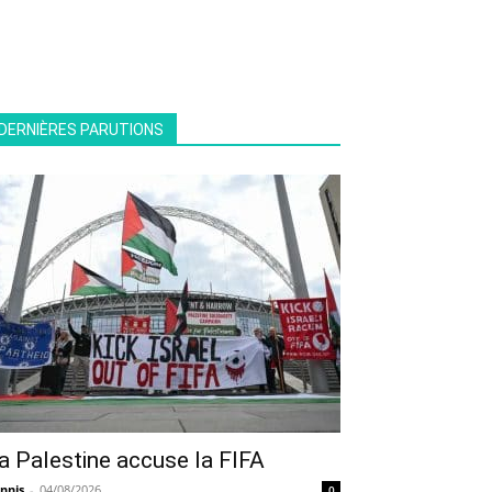
DERNIÈRES PARUTIONS
a Palestine accuse la FIFA
nnis
-
04/08/2026
0