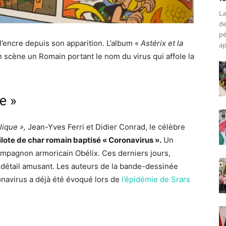
La
de
pé
l’encre depuis son apparition.
L’album «
Astérix et la
ap
n scène un Romain portant le nom du virus qui affole la
e »
lique »,
Jean-Yves Ferri et Didier Conrad, le célèbre
ilote de char romain baptisé « Coronavirus ».
Un
mpagnon armoricain Obélix. Ces derniers jours,
ce détail amusant. Les auteurs de la bande-dessinée
ronavirus a déjà été évoqué lors de
l’épidémie de Srars