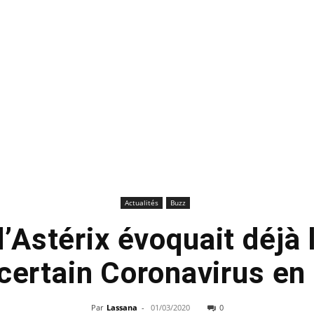
Actualités
Buzz
’Astérix évoquait déjà l
 certain Coronavirus en
Par
Lassana
-
01/03/2020
0