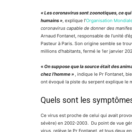
« Les coronavirus sont zoonotiques, ce qui s
humains »
, explique l’
Organisation Mondiale
coronavirus capable de donner des manifest
Arnaud Fontanet, responsable de l’unité d’é
Pasteur à Paris. Son origine semble se tr
millions d’habitants, fermé le 1er janvier 20
«
On suppose que la source était des anim
chez l’homme »
, indique le Pr Fontanet, b
ont évoqué la piste du
serpent
explique le 
Quels sont les symptôme
Ce virus est proche de celui qui avait pro
sévère) en 2002-2003.
Du point de vue gén
virus, relève le Pr Fontanet, et tous deux 