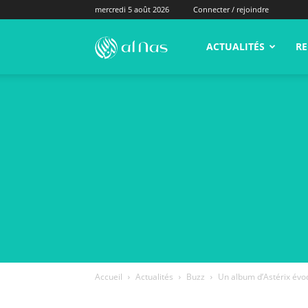
mercredi 5 août 2026
Connecter / rejoindre
alNas.fr
ACTUALITÉS
RE
Accueil
Actualités
Buzz
Un album d’Astérix évoq