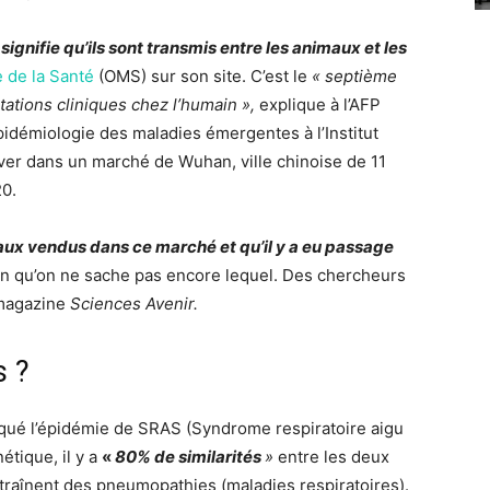
ignifie qu’ils sont transmis entre les animaux et les
 de la Santé
(OMS) sur son site. C’est le
« septième
ations cliniques chez l’humain »,
explique à l’AFP
pidémiologie des maladies émergentes à l’Institut
ouver dans un marché de
Wuhan
, ville chinoise de 11
20.
aux vendus dans ce marché et qu’il y a eu passage
ien qu’on ne sache pas encore lequel. Des chercheurs
magazine
Sciences Avenir.
s ?
voqué l’épidémie de SRAS (Syndrome respiratoire aigu
étique, il y a
«
80% de similarités
»
entre les deux
entraînent des pneumopathies (maladies respiratoires).