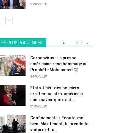
03/08/2026
LES PLUS POPULAIRES
All
Plus
Coronavirus : La presse
américaine rend hommage au
Prophète Mohammed ﷺ
24/03/2020
Etats-Unis : des policiers
arrêtent un afro-américain
sans savoir que c’est...
01/06/2020
Confinement : « Ecoute-moi
bien. Maintenant, tu prends ta
voiture et tu...