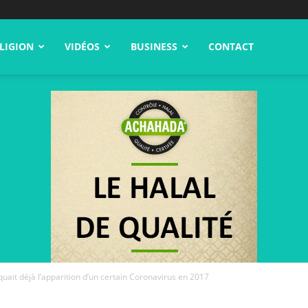
LIGION
VIDÉOS
BUSINESS
CONTACT
uait déjà l’apparition d’un certain Coronavirus en 2017