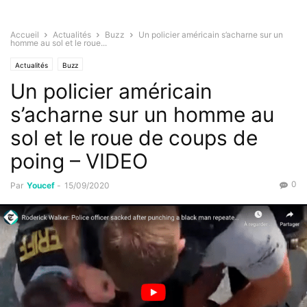
Accueil
Actualités
Buzz
Un policier américain s’acharne sur un
homme au sol et le roue...
Actualités
Buzz
Un policier américain
s’acharne sur un homme au
sol et le roue de coups de
poing – VIDEO
0
Par
Youcef
-
15/09/2020