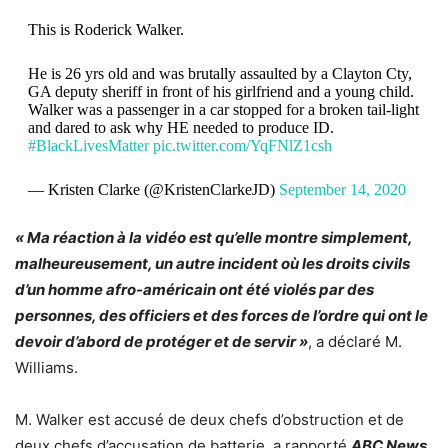
This is Roderick Walker.
He is 26 yrs old and was brutally assaulted by a Clayton Cty,
GA deputy sheriff in front of his girlfriend and a young child.
Walker was a passenger in a car stopped for a broken tail-light
and dared to ask why HE needed to produce ID.
#BlackLivesMatter
pic.twitter.com/YqFNlZ1csh
— Kristen Clarke (@KristenClarkeJD)
September 14, 2020
« Ma réaction à la vidéo est qu’elle montre simplement,
malheureusement, un autre incident où les droits civils
d’un homme afro-américain ont été violés par des
personnes, des officiers et des forces de l’ordre qui ont le
devoir d’abord de protéger et de servir »
, a déclaré M.
Williams.
M. Walker est accusé de deux chefs d’obstruction et de
deux chefs d’accusation de batterie, a rapporté
ABC News.