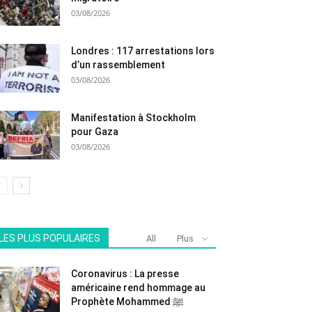
03/08/2026
Londres : 117 arrestations lors
d’un rassemblement
03/08/2026
Manifestation à Stockholm
pour Gaza
03/08/2026
LES PLUS POPULAIRES
All
Plus
Coronavirus : La presse
américaine rend hommage au
Prophète Mohammed ﷺ