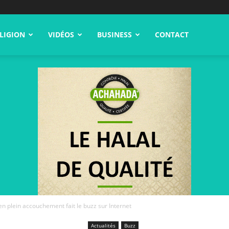
LIGION
VIDÉOS
BUSINESS
CONTACT
n plein accouchement fait le buzz sur Internet
Actualités
Buzz