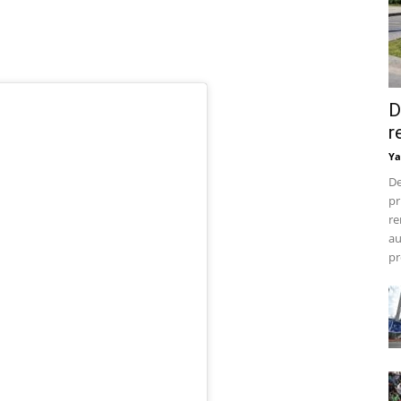
D
r
Ya
De
pr
re
au
pr