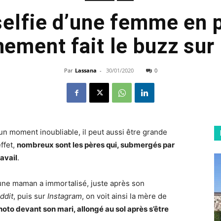
selfie d’une femme en p
ement fait le buzz sur 
Par
Lassana
-
30/01/2020
0
 un moment inoubliable, il peut aussi être grande
ffet,
nombreux sont les pères qui, submergés par
ravail
.
eune maman a immortalisé, juste après son
ddit
, puis sur
Instagram
, on voit ainsi la mère de
oto devant son mari, allongé au sol après s’être