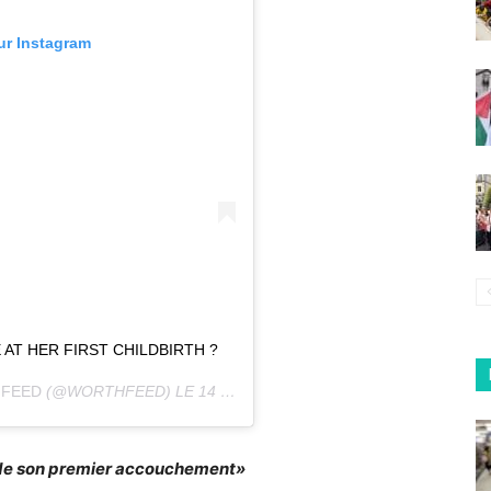
sur Instagram
AT HER FIRST CHILDBIRTH ?
 FEED
(@WORTHFEED) LE
14 JANV. 2020 À 4 :18 PST
s de son premier accouchement»