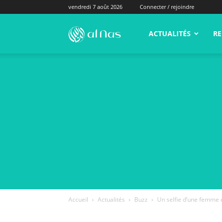
vendredi 7 août 2026
Connecter / rejoindre
alNas.fr
ACTUALITÉS
RE
Accueil
Actualités
Buzz
Un selfie d’une femme e