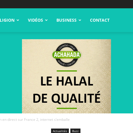
LIGION
VIDÉOS
BUSINESS
CONTACT
 en direct sur France 2, internet s’emballe
Actualités
Buzz