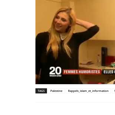
TAGS
Palestine
Rappels_islam_et_information