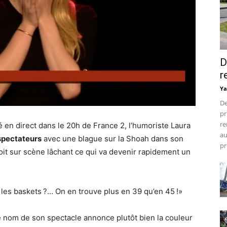
D
r
Ya
De
pr
re
é en direct dans le 20h de France 2, l’humoriste Laura
au
 spectateurs
avec une blague sur la Shoah dans son
pr
 voit sur scène lâchant ce qui va devenir rapidement un
t les baskets ?… On en trouve plus en 39 qu’en 45 !»
e nom de son spectacle annonce plutôt bien la couleur