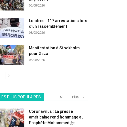
03/08/2026
Londres : 117 arrestations lors
d’un rassemblement
03/08/2026
Manifestation à Stockholm
pour Gaza
03/08/2026
LES PLUS POPULAIRES
All
Plus
Coronavirus : La presse
américaine rend hommage au
Prophète Mohammed ﷺ