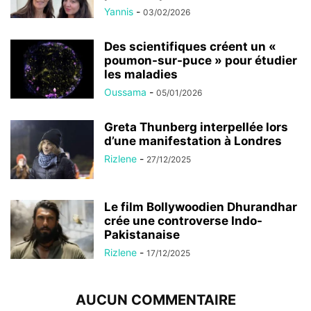
Yannis
-
03/02/2026
Des scientifiques créent un «
poumon-sur-puce » pour étudier
les maladies
Oussama
-
05/01/2026
Greta Thunberg interpellée lors
d’une manifestation à Londres
Rizlene
-
27/12/2025
Le film Bollywoodien Dhurandhar
crée une controverse Indo-
Pakistanaise
Rizlene
-
17/12/2025
AUCUN COMMENTAIRE