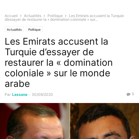
Accueil
Actualités
Politique
Les Emirats accusent la Turquie
d’essayer de restaurer la « domination coloniale » sur...
Actualités
Politique
Les Emirats accusent la
Turquie d’essayer de
restaurer la « domination
coloniale » sur le monde
arabe
0
Par
Lassana
-
30/09/2020