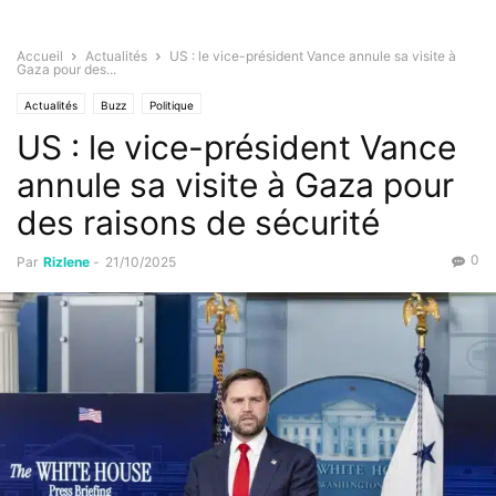
Accueil
Actualités
US : le vice-président Vance annule sa visite à
Gaza pour des...
Actualités
Buzz
Politique
US : le vice-président Vance
annule sa visite à Gaza pour
des raisons de sécurité
0
Par
Rizlene
-
21/10/2025