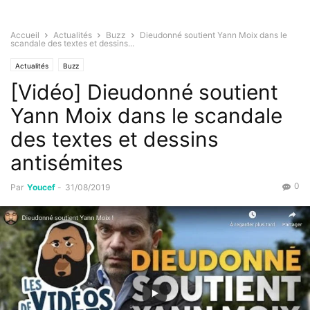
Accueil
Actualités
Buzz
Dieudonné soutient Yann Moix dans le
scandale des textes et dessins...
Actualités
Buzz
[Vidéo] Dieudonné soutient
Yann Moix dans le scandale
des textes et dessins
antisémites
0
Par
Youcef
-
31/08/2019