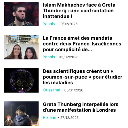
Islam Makhachev face à Greta
Thunberg : une confrontation
inattendue !
Yannis
-
19/02/2026
La France émet des mandats
contre deux Franco-Israéliennes
pour complicité de...
Yannis
-
03/02/2026
Des scientifiques créent un «
poumon-sur-puce » pour étudier
les maladies
Oussama
-
05/01/2026
Greta Thunberg interpellée lors
d’une manifestation à Londres
Rizlene
-
27/12/2025