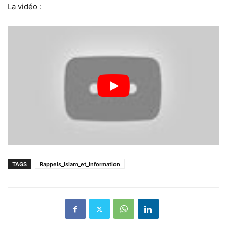
La vidéo :
TAGS
Rappels_islam_et_information