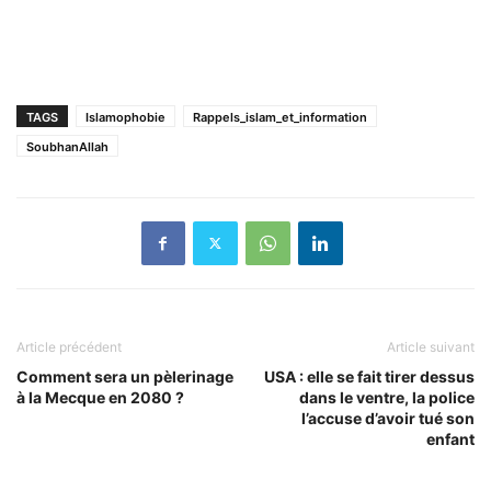
TAGS
Islamophobie
Rappels_islam_et_information
SoubhanAllah
Article précédent
Article suivant
Comment sera un pèlerinage
USA : elle se fait tirer dessus
à la Mecque en 2080 ?
dans le ventre, la police
l’accuse d’avoir tué son
enfant