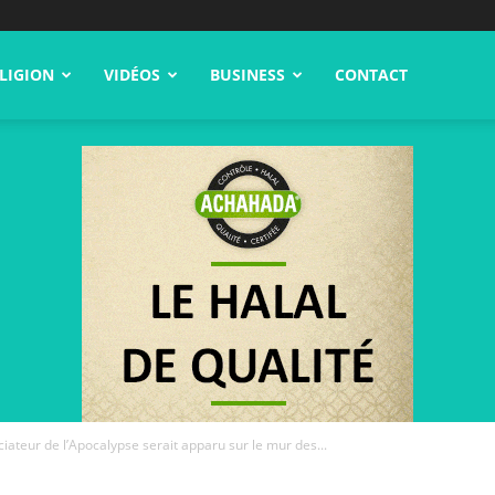
LIGION
VIDÉOS
BUSINESS
CONTACT
iateur de l’Apocalypse serait apparu sur le mur des...