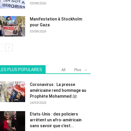
03/08/2026
Manifestation à Stockholm
pour Gaza
03/08/2026
LES PLUS POPULAIRES
All
Plus
Coronavirus : La presse
américaine rend hommage au
Prophète Mohammed ﷺ
24/03/2020
Etats-Unis : des policiers
arrêtent un afro-américain
sans savoir que c’est...