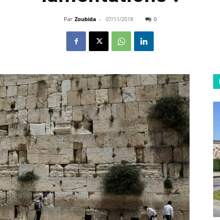
Par
Zoubida
-
07/11/2018
0