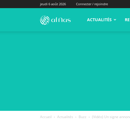
jeudi 6 août 2026
Connecter / rejoindre
alNas.fr
ACTUALITÉS
RE
Accueil
Actualités
Buzz
(Vidéo) Un signe annonc