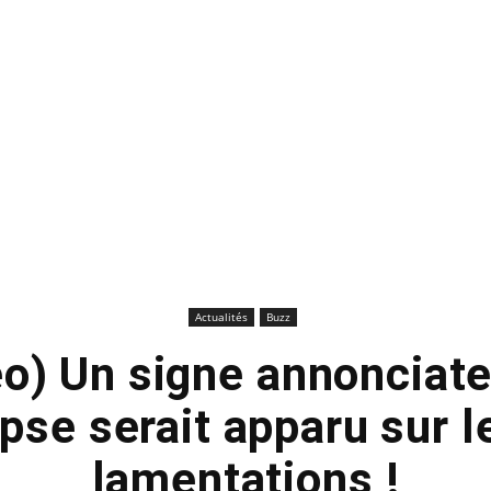
Actualités
Buzz
éo) Un signe annonciate
pse serait apparu sur 
lamentations !