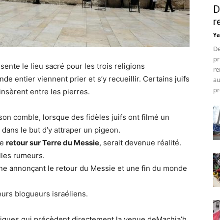
D
r
Ya
De
pr
nte le lieu sacré pour les trois religions
re
e entier viennent prier et s’y recueillir. Certains juifs
au
pr
’insèrent entre les pierres.
à son comble, lorsque des fidèles juifs ont filmé un
dans le but d’y attraper un pigeon.
le
retour sur Terre du Messie
, serait devenue réalité.
olles rumeurs.
gne annonçant le retour du Messie et une fin du monde
eurs blogueurs israéliens.
iques qui précèdent directement la venue deMachia’h