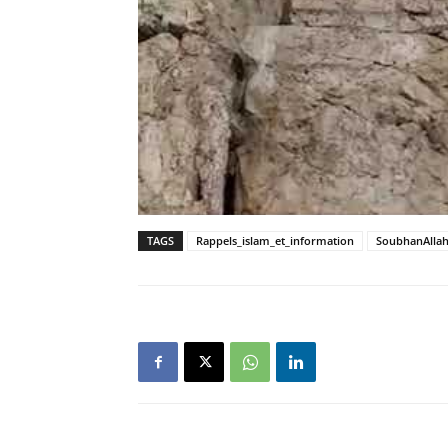
TAGS
Rappels_islam_et_information
SoubhanAlla