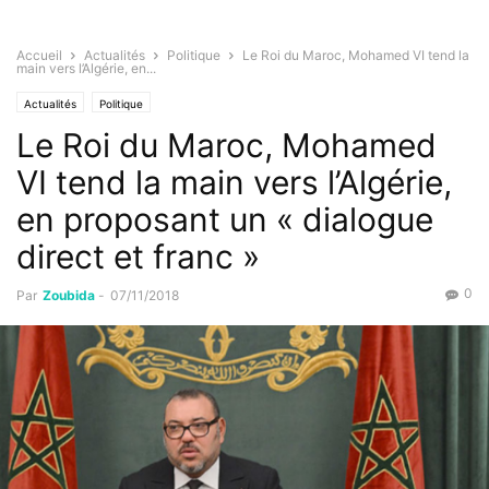
Accueil
Actualités
Politique
Le Roi du Maroc, Mohamed VI tend la
main vers l’Algérie, en...
Actualités
Politique
Le Roi du Maroc, Mohamed
VI tend la main vers l’Algérie,
en proposant un « dialogue
direct et franc »
0
Par
Zoubida
-
07/11/2018