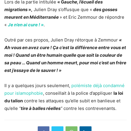
Lors de la partie intitulée
« G
auche, l’écueil des
migrations
»,
Julien Dray s’offusque que «
des gosses
meurent en Méditerranée
» et Eric Zemmour de répondre
«
Je n’en ai cure ! »
.
Outré par ces propos, Julien Dray rétorque à Zemmour
«
Ah vous en avez cure ! Ça c’est la différence entre vous et
moi ! Quand un être humain quelle que soit la couleur de
sa peau … Quand un homme meurt, pour moi c’est un frère
est j’essaye de le sauver ! »
Il y a quelques jours seulement,
polémiste déjà condamné
pour islamophobie
, conseillait à la police d’appliquer
la loi
du talion
contre les attaques qu’elle subit en banlieue et
qu’elle
“
tire à balles réelles
”
contre les contrevenants.