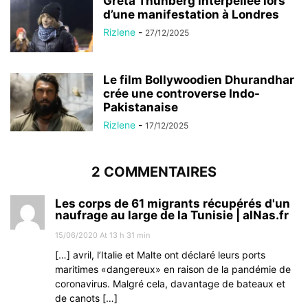
Greta Thunberg interpellée lors
d’une manifestation à Londres
Rizlene
-
27/12/2025
Le film Bollywoodien Dhurandhar
crée une controverse Indo-
Pakistanaise
Rizlene
-
17/12/2025
2 COMMENTAIRES
Les corps de 61 migrants récupérés d'un
naufrage au large de la Tunisie | alNas.fr
15/06/2020 At 13 h 31 min
[…] avril, l’Italie et Malte ont déclaré leurs ports
maritimes «dangereux» en raison de la pandémie de
coronavirus. Malgré cela, davantage de bateaux et
de canots […]