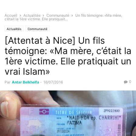
Accueil
Actualités
Communauté
Un fils témoigne: «Ma mère,
c’était la 1ère victime. Elle pratiquait...
Actualités
Communauté
[Attentat à Nice] Un fils
témoigne: «Ma mère, c’était la
1ère victime. Elle pratiquait un
vrai Islam»
0
Par
Antar Belkhelfa
-
16/07/2016