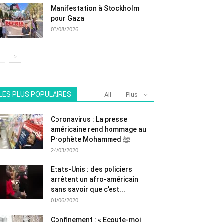
Manifestation à Stockholm
pour Gaza
03/08/2026
LES PLUS POPULAIRES
All
Plus
Coronavirus : La presse
américaine rend hommage au
Prophète Mohammed ﷺ
24/03/2020
Etats-Unis : des policiers
arrêtent un afro-américain
sans savoir que c’est...
01/06/2020
Confinement : « Ecoute-moi