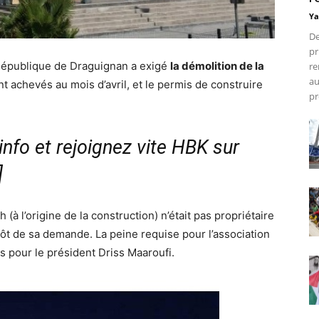
Ya
De
pr
République de Draguignan a exigé
la démolition de la
re
au
ent achevés au mois d’avril, et le permis de construire
pr
nfo et rejoignez vite HBK sur
]
 (à l’origine de la construction) n’était pas propriétaire
pôt de sa demande. La peine requise pour l’association
 pour le président Driss Maaroufi.