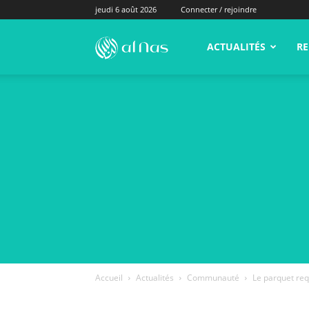
jeudi 6 août 2026
Connecter / rejoindre
alNas.fr
ACTUALITÉS
RE
Accueil
Actualités
Communauté
Le parquet req