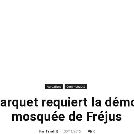
Actualités
Communauté
arquet requiert la démo
mosquée de Fréjus
Par
Farah B
-
30/11/2015
0