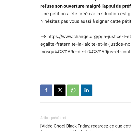
refuse son ouverture malgré l’appui du préfe
Une pétition a été créé car la situation est 
N’hésitez pas vous aussi à signer cette péti
==> https://www.change.org/p/la-justice-l-et
egalite-fraternite-la-laicite-et-la-justic
mosqu%C3%A9e-de-fr%C3%A9jus-et-contr
Article précédent
[Vidéo Choc] Black Friday: regardez ce que cet