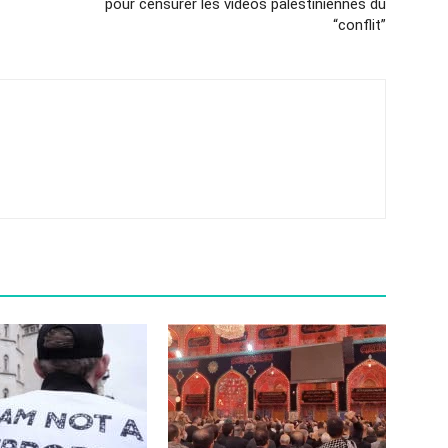
pour censurer les vidéos palestiniennes du
“conflit”