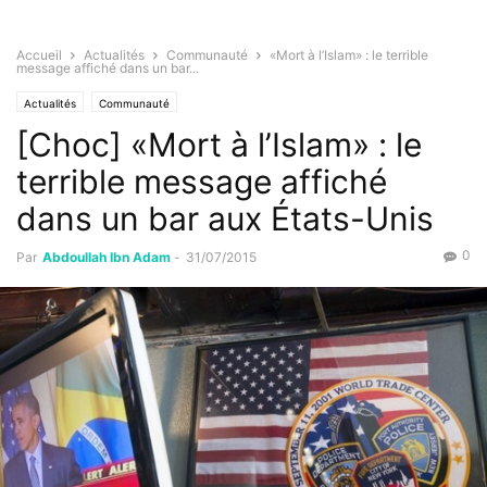
Accueil
Actualités
Communauté
«Mort à l’Islam» : le terrible
message affiché dans un bar...
Actualités
Communauté
[Choc] «Mort à l’Islam» : le
terrible message affiché
dans un bar aux États-Unis
0
Par
Abdoullah Ibn Adam
-
31/07/2015