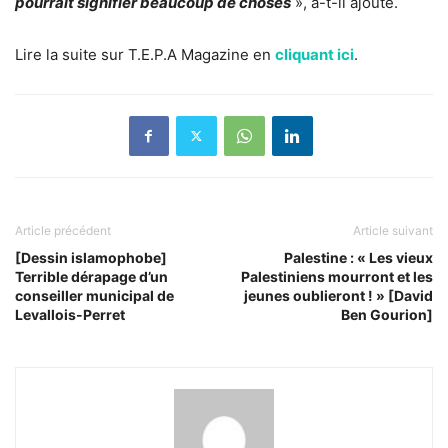
pourrait signifier beaucoup de choses
», a-t-il ajouté.
Lire la suite sur T.E.P.A Magazine en
cliquant ici
.
Article précédent
Article suivant
[Dessin islamophobe]
Palestine : « Les vieux
Terrible dérapage d’un
Palestiniens mourront et les
conseiller municipal de
jeunes oublieront ! » [David
Levallois-Perret
Ben Gourion]