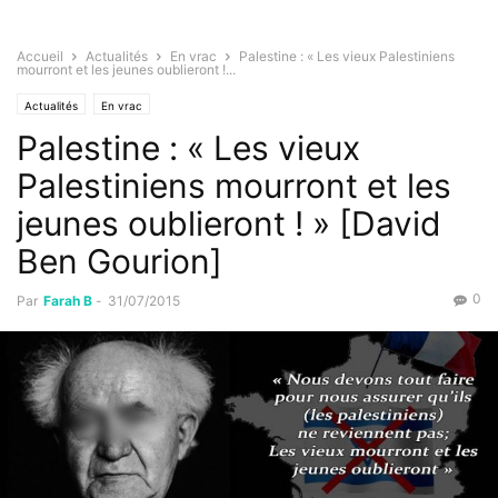
Accueil
Actualités
En vrac
Palestine : « Les vieux Palestiniens
mourront et les jeunes oublieront !...
Actualités
En vrac
Palestine : « Les vieux
Palestiniens mourront et les
jeunes oublieront ! » [David
Ben Gourion]
0
Par
Farah B
-
31/07/2015