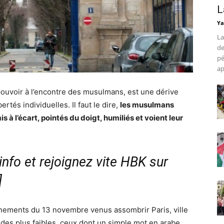
L
Ya
La
de
pé
ap
 pouvoir à l’encontre des musulmans, est une dérive
tés individuelles. Il faut le dire,
les musulmans
 à l’écart, pointés du doigt, humiliés et voient leur
nfo et rejoignez vite HBK sur
]
vénements du 13 novembre venus assombrir Paris, ville
 des plus faibles, ceux dont un simple mot en arabe