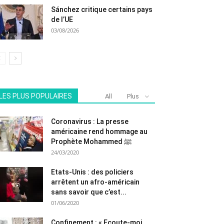
Sánchez critique certains pays
de l’UE
03/08/2026
LES PLUS POPULAIRES
All
Plus
Coronavirus : La presse
américaine rend hommage au
Prophète Mohammed ﷺ
24/03/2020
Etats-Unis : des policiers
arrêtent un afro-américain
sans savoir que c’est...
01/06/2020
Confinement : « Ecoute-moi