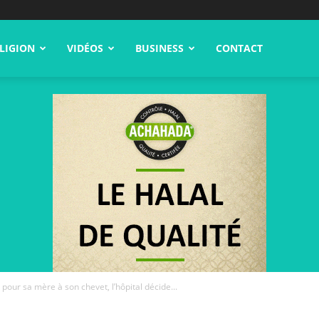
LIGION
VIDÉOS
BUSINESS
CONTACT
 pour sa mère à son chevet, l’hôpital décide...