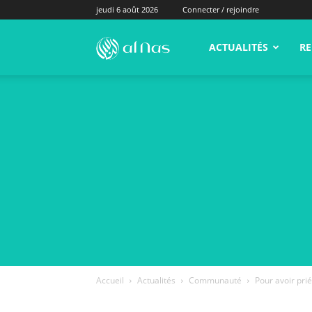
jeudi 6 août 2026
Connecter / rejoindre
alNas.fr
ACTUALITÉS
RE
Accueil
Actualités
Communauté
Pour avoir prié