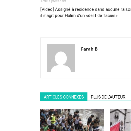
Article précédent
[Vidéo] Assigné à résidence sans aucune raiso
il s’agit pour Halim d’un «délit de faciès»
Farah B
ARTICLES CONNEXES
PLUS DE L'AUTEUR