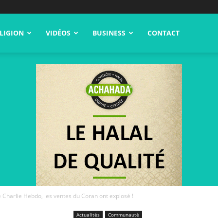
LIGION
VIDÉOS
BUSINESS
CONTACT
re Charlie Hebdo, les ventes du Coran ont explosé !
Actualités
Communauté