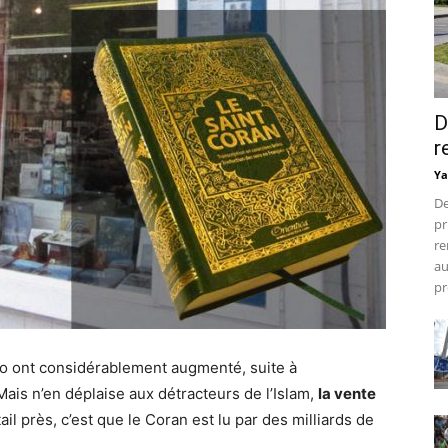
D
r
Ya
De
pr
re
au
pr
o ont considérablement augmenté, suite à
is n’en déplaise aux détracteurs de l’Islam,
la vente
tail près, c’est que le Coran est lu par des milliards de