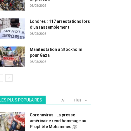
03/08/2026
Londres : 117 arrestations lors
d’un rassemblement
03/08/2026
Manifestation à Stockholm
pour Gaza
03/08/2026
LES PLUS POPULAIRES
All
Plus
Coronavirus : La presse
américaine rend hommage au
Prophète Mohammed ﷺ