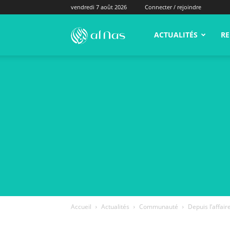
vendredi 7 août 2026
Connecter / rejoindre
alNas.fr
ACTUALITÉS
RE
Accueil
Actualités
Communauté
Depuis l’affai