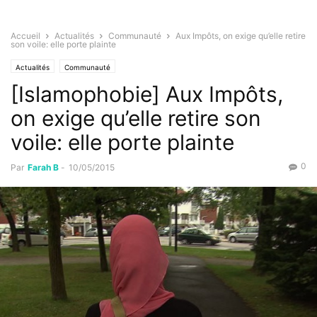
Accueil
Actualités
Communauté
Aux Impôts, on exige qu’elle retire
son voile: elle porte plainte
Actualités
Communauté
[Islamophobie] Aux Impôts,
on exige qu’elle retire son
voile: elle porte plainte
0
Par
Farah B
-
10/05/2015