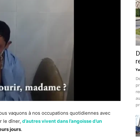
D
r
Ya
De
pr
re
au
pr
 nous vaquons à nos occupations quotidiennes avec
r le dîner,
d’autres vivent dans l’angoisse d’un
eurs jours
.