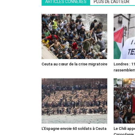
ARTICLES CONNEXES
PLUS DE L'AUTEUR
Ceuta au cœur de la crise migratoire
Londres : 11
rassemble
L’Espagne envoie 60 soldats à Ceuta
Le Chili appe
Cisjordanie