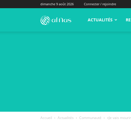
dimanche 9 août 2026
Connecter / rejoindre
alNas.fr
ACTUALITÉS
RE
Accueil
Actualités
Communauté
«Je vais mouri