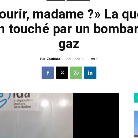
ourir, madame ?» La qu
en touché par un bomb
gaz
Par
Zoubida
-
22/11/2016
0