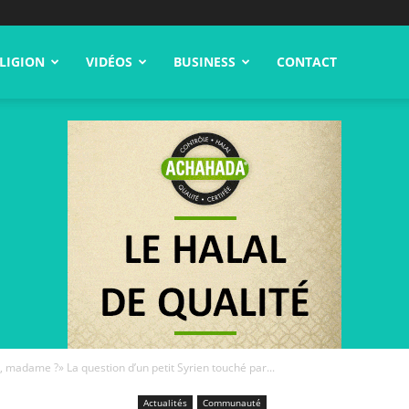
LIGION
VIDÉOS
BUSINESS
CONTACT
r, madame ?» La question d’un petit Syrien touché par...
Actualités
Communauté