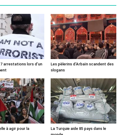
7 arrestations lors d’un
Les pèlerins d’Arbaïn scandent des
ment
slogans
lle à agir pour la
La Turquie aide 85 pays dans le
monde