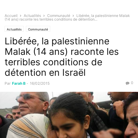
Accueil
Actualités
Communauté
Libérée, la palestinienne Malak
(14 ans) raconte les terribles conditions de détention...
Actualités
Communauté
Libérée, la palestinienne
Malak (14 ans) raconte les
terribles conditions de
détention en Israël
0
Par
Farah B
-
16/02/2015