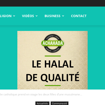
LIGION
VIDÉOS
BUSINESS
CONTACT
ée catholique prend en otage les deux filles d’une musulmane...
Actualités
Communauté