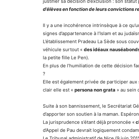
justifier sa décision d’exclusion : son statut
d’élèves en fonction de leurs convictions r
Il y a une incohérence intrinsèque à ce qu’
signes d’appartenance à l’Islam et au judaïs
L’établissement Pradeau La Sède sous couver
véhicule surtout «
des idéaux nauséabonds
la petite fille Le Pen).
En plus de l’humiliation de cette décision f
?
Elle est également privée de participer aux 
clair elle est «
persona non grata
» au sein d
Suite à son bannissement, le Secrétariat G
d’apporter son soutien à la maman. Espérons
La jurisprudence s’étant déjà prononcée «
c
d’Appel de Pau devrait logiquement condam
Le Tribunal administratif de Nice (9 juin 20