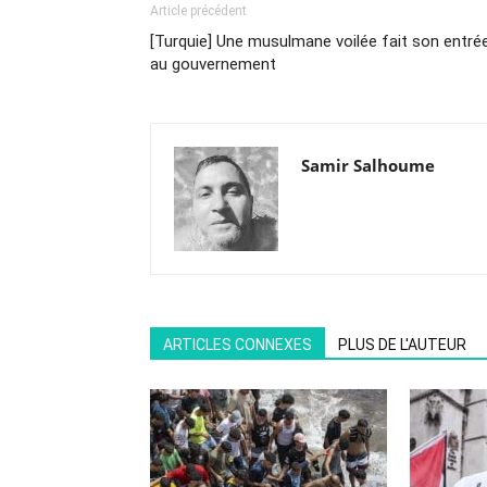
Article précédent
[Turquie] Une musulmane voilée fait son entré
au gouvernement
Samir Salhoume
ARTICLES CONNEXES
PLUS DE L'AUTEUR