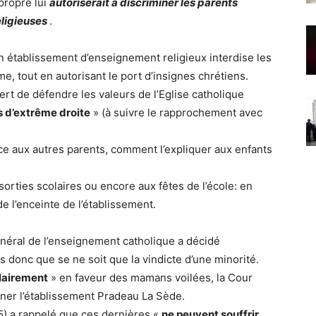
 propre lui
autoriserait à discriminer les parents
eligieuses
.
un établissement d’enseignement religieux interdise les
me, tout en autorisant le port d’insignes chrétiens.
t de défendre les valeurs de l’Eglise catholique
 d’extrême droite
» (à suivre le rapprochement avec
ace aux autres parents, comment l’expliquer aux enfants
sorties scolaires ou encore aux fêtes de l’école: en
e l’enceinte de l’établissement.
énéral de l’enseignement catholique a décidé
 donc que se ne soit que la vindicte d’une minorité.
lairement
» en faveur des mamans voilées, la Cour
ner l’établissement Pradeau La Sède.
15) a rappelé que ces dernières «
ne peuvent souffrir