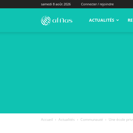
samedi 8 août 2026
Connecter / rejoindre
alNas.fr
ACTUALITÉS
RE
Accueil
Actualités
Communauté
Une école priv