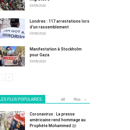
03/08/2026
Londres : 117 arrestations lors
d’un rassemblement
03/08/2026
Manifestation à Stockholm
pour Gaza
03/08/2026
LES PLUS POPULAIRES
All
Plus
Coronavirus : La presse
américaine rend hommage au
Prophète Mohammed ﷺ