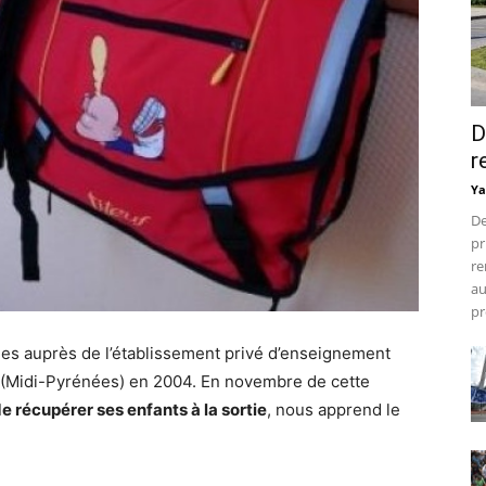
D
r
Ya
De
pr
re
au
pr
les auprès de l’établissement privé d’enseignement
s (Midi-Pyrénées) en 2004. En novembre de cette
de récupérer ses enfants à la sortie
, nous apprend le