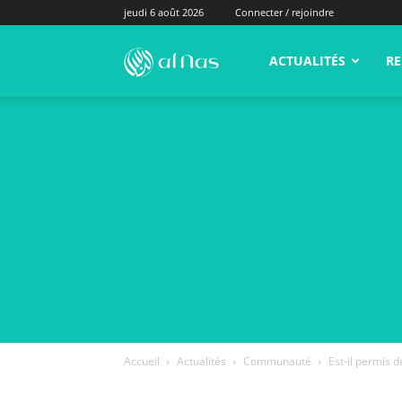
jeudi 6 août 2026
Connecter / rejoindre
alNas.fr
ACTUALITÉS
RE
Accueil
Actualités
Communauté
Est-il permis d