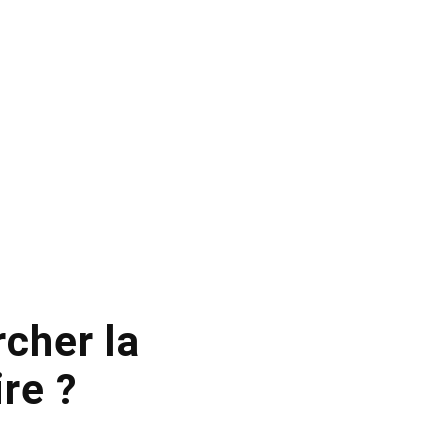
rcher la
ire ?