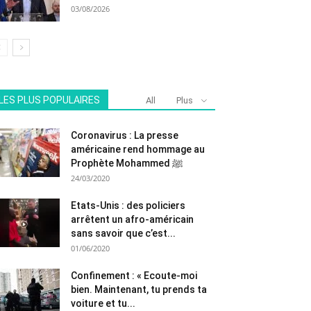
03/08/2026
LES PLUS POPULAIRES
All
Plus
Coronavirus : La presse
américaine rend hommage au
Prophète Mohammed ﷺ
24/03/2020
Etats-Unis : des policiers
arrêtent un afro-américain
sans savoir que c’est...
01/06/2020
Confinement : « Ecoute-moi
bien. Maintenant, tu prends ta
voiture et tu...