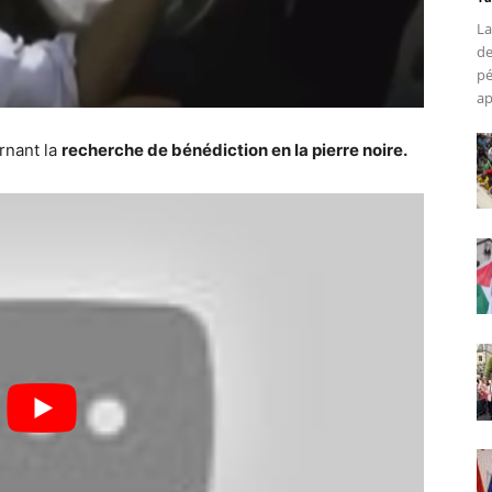
La
de
pé
ap
rnant la
recherche de bénédiction en la pierre noire.