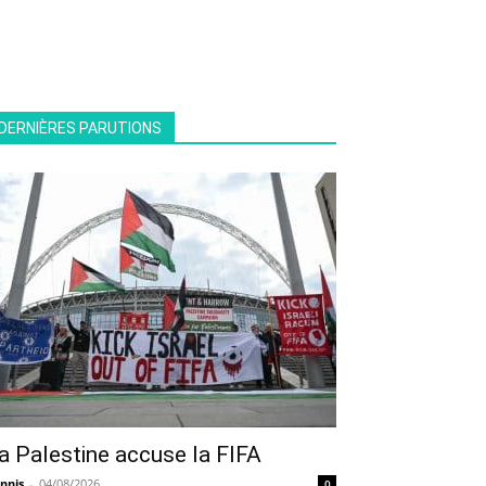
DERNIÈRES PARUTIONS
a Palestine accuse la FIFA
nnis
-
04/08/2026
0