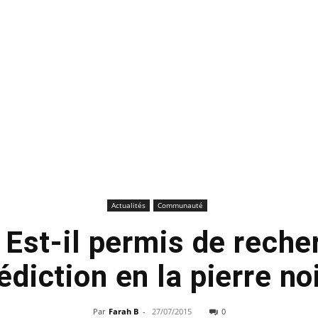
Actualités
Communauté
 Est-il permis de reche
diction en la pierre no
Par
Farah B
-
27/07/2015
0