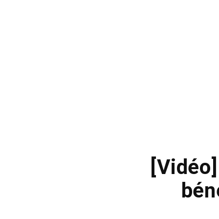
[Vidéo]
béné