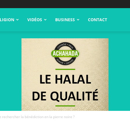
LIGION
VIDÉOS
BUSINESS
CONTACT
e rechercher la bénédiction en la pierre noire ?