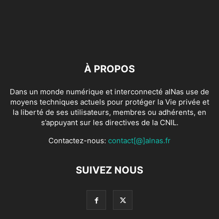
À PROPOS
Dans un monde numérique et interconnecté alNas use de
moyens techniques actuels pour protéger la Vie privée et
la liberté de ses utilisateurs, membres ou adhérents, en
s’appuyant sur les directives de la CNIL.
Contactez-nous:
contact[@]alnas.fr
SUIVEZ NOUS
FAQ
Mentions légales
L’équipe de rédaction
Les conditions d’utilisation
Protection des données (RGPD)