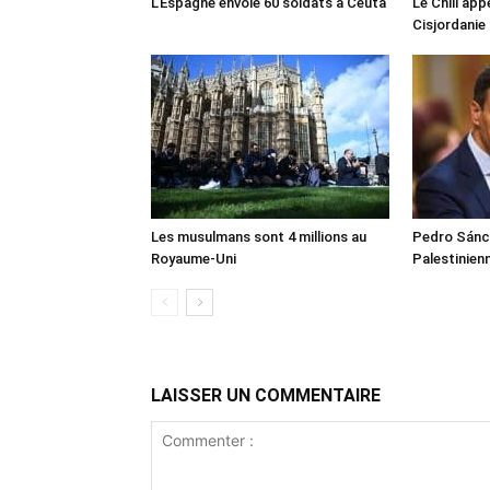
L’Espagne envoie 60 soldats à Ceuta
Le Chili appe
Cisjordanie
Les musulmans sont 4 millions au
Pedro Sánch
Royaume-Uni
Palestinien
LAISSER UN COMMENTAIRE