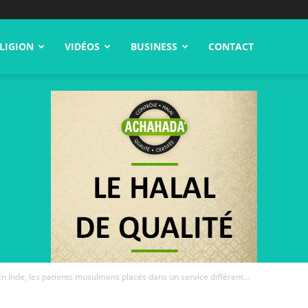
LIGION
VIDÉOS
BUSINESS
CONTACT
En Inde, les patients musulmans placés dans un service différent...