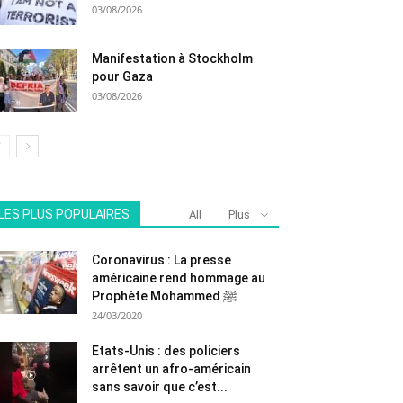
03/08/2026
Manifestation à Stockholm
pour Gaza
03/08/2026
LES PLUS POPULAIRES
All
Plus
Coronavirus : La presse
américaine rend hommage au
Prophète Mohammed ﷺ
24/03/2020
Etats-Unis : des policiers
arrêtent un afro-américain
sans savoir que c’est...