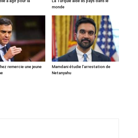
lle à agir pour la
La Turquie aide 85 pays dans le
monde
ez remercie une jeune
Mamdani étudie l’arrestation de
ne
Netanyahu