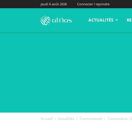
jeudi 6 août 2026
Connecter / rejoindre
alNas.fr
ACTUALITÉS
RE
Accueil
Actualités
Communauté
Coronavirus : 