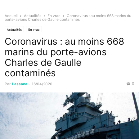
Accueil
Actualités
En vrac
Coronavirus : au moins 668 marins du
porte-avions Charles de Gaulle contaminés
Actualités
En vrac
Coronavirus : au moins 668
marins du porte-avions
Charles de Gaulle
contaminés
0
Par
Lassana
-
16/04/2020