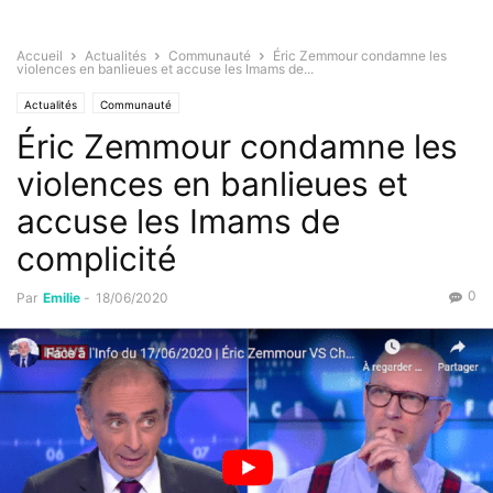
Accueil
Actualités
Communauté
Éric Zemmour condamne les
violences en banlieues et accuse les Imams de...
Actualités
Communauté
Éric Zemmour condamne les
violences en banlieues et
accuse les Imams de
complicité
0
Par
Emilie
-
18/06/2020