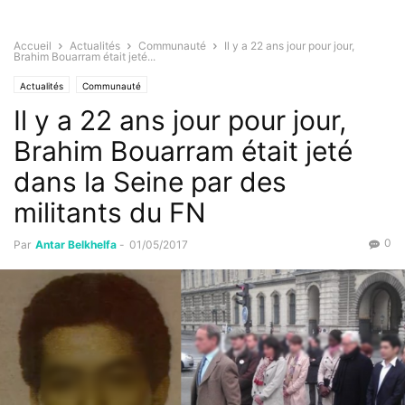
Accueil
Actualités
Communauté
Il y a 22 ans jour pour jour,
Brahim Bouarram était jeté...
Actualités
Communauté
Il y a 22 ans jour pour jour,
Brahim Bouarram était jeté
dans la Seine par des
militants du FN
0
Par
Antar Belkhelfa
-
01/05/2017