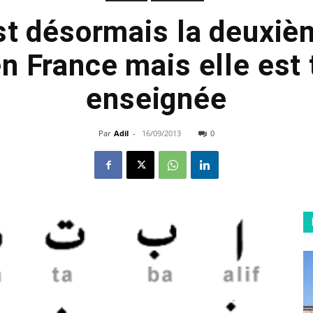
est désormais la deuxiè
en France mais elle est 
enseignée
Par
Adil
-
16/09/2013
0