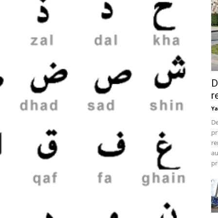
D
r
Ya
De
pr
re
au
pr