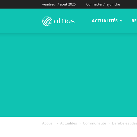
vendredi 7 août 2026
Connecter / rejoindre
alNas.fr
ACTUALITÉS
RE
Accueil
Actualités
Communauté
L’arabe est dé