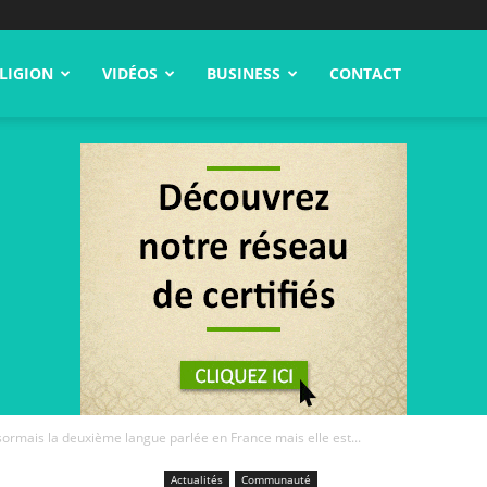
LIGION
VIDÉOS
BUSINESS
CONTACT
sormais la deuxième langue parlée en France mais elle est...
Actualités
Communauté