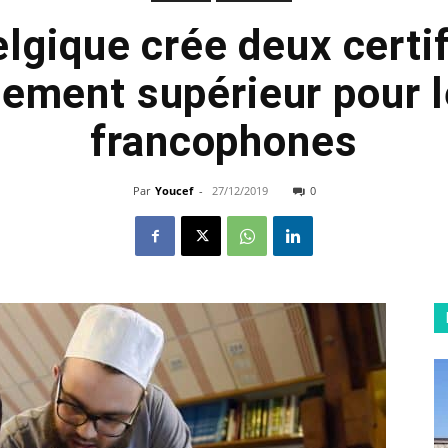
lgique crée deux certi
nement supérieur pour 
francophones
Par
Youcef
-
27/12/2019
0