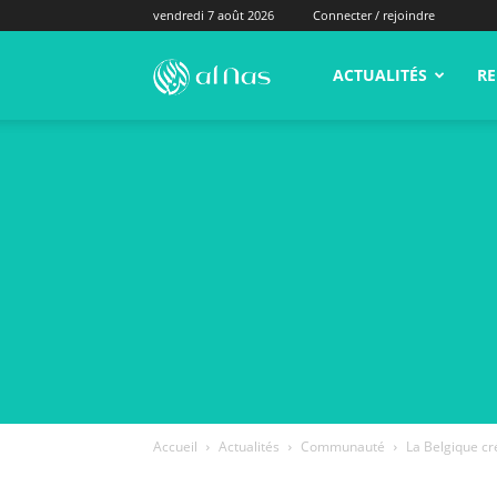
vendredi 7 août 2026
Connecter / rejoindre
alNas.fr
ACTUALITÉS
RE
Accueil
Actualités
Communauté
La Belgique cr