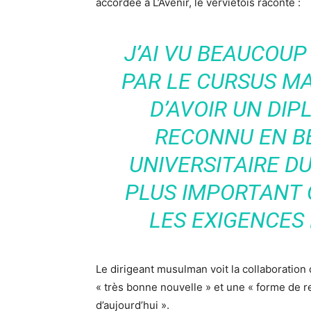
accordée à L’Avenir, le verviétois raconte :
J’AI VU BEAUCOUP
PAR LE CURSUS MAI
D’AVOIR UN DIP
RECONNU EN BEL
UNIVERSITAIRE D
PLUS IMPORTANT 
LES EXIGENCES 
Le dirigeant musulman voit la collaboratio
« très bonne nouvelle » et une « forme d
d’aujourd’hui ».