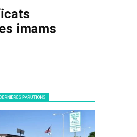
ficats
les imams
DERNIÈRES PARUTIONS