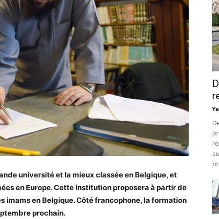
D
r
Ya
De
pr
re
au
pr
ande université et la mieux classée en Belgique, et
es en Europe. Cette institution proposera à partir de
des imams en Belgique. Côté francophone, la formation
eptembre prochain.