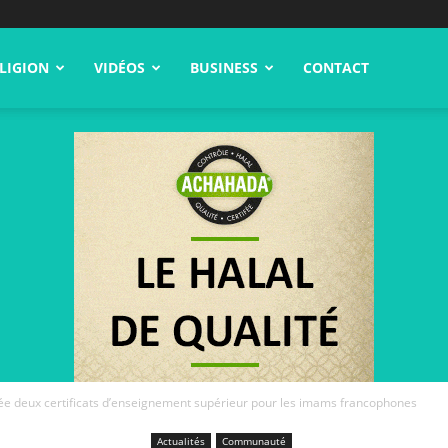
LIGION
VIDÉOS
BUSINESS
CONTACT
ée deux certificats d’enseignement supérieur pour les imams francophones
Actualités
Communauté