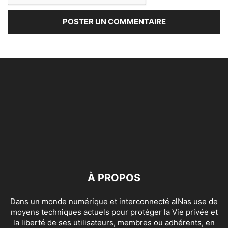
À PROPOS
Dans un monde numérique et interconnecté alNas use de
moyens techniques actuels pour protéger la Vie privée et
la liberté de ses utilisateurs, membres ou adhérents, en
s’appuyant sur les directives de la CNIL.
Contactez-nous:
contact[@]alnas.fr
SUIVEZ NOUS