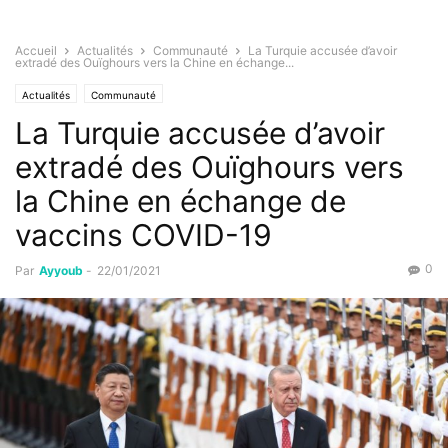
Accueil
Actualités
Communauté
La Turquie accusée d’avoir
extradé des Ouïghours vers la Chine en échange...
Actualités
Communauté
La Turquie accusée d’avoir
extradé des Ouïghours vers
la Chine en échange de
vaccins COVID-19
0
Par
Ayyoub
-
22/01/2021