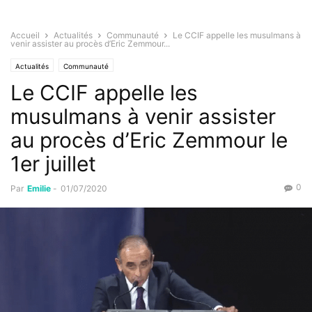
Accueil
Actualités
Communauté
Le CCIF appelle les musulmans à
venir assister au procès d’Eric Zemmour...
Actualités
Communauté
Le CCIF appelle les
musulmans à venir assister
au procès d’Eric Zemmour le
1er juillet
0
Par
Emilie
-
01/07/2020