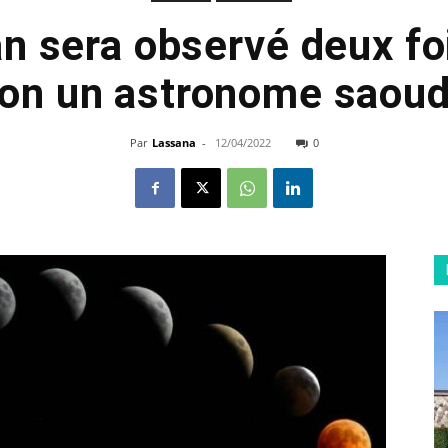
 sera observé deux fo
lon un astronome saoud
Par
Lassana
-
12/04/2022
0