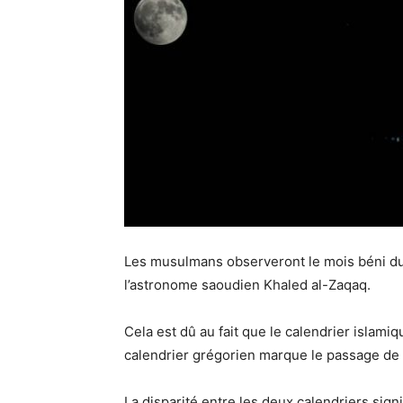
Les musulmans observeront le mois béni du
l’astronome saoudien Khaled al-Zaqaq.
Cela est dû au fait que le calendrier islamiq
calendrier grégorien marque le passage de l
La disparité entre les deux calendriers si