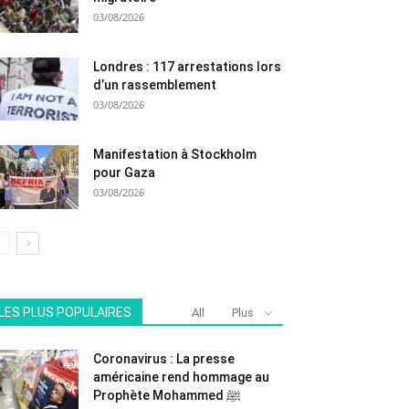
03/08/2026
Londres : 117 arrestations lors
d’un rassemblement
03/08/2026
Manifestation à Stockholm
pour Gaza
03/08/2026
LES PLUS POPULAIRES
All
Plus
Coronavirus : La presse
américaine rend hommage au
Prophète Mohammed ﷺ