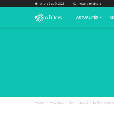
dimanche 9 août 2026
Connecter / rejoindre
alNas.fr
ACTUALITÉS
RE
Accueil
Actualités
Communauté
Le Ramadan se