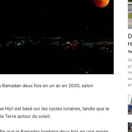
D
r
Ya
De
pr
re
au
pr
 Ramadan deux fois en un an en 2030, selon
ue Hijri est basé sur les cycles lunaires, tandis que le
a Terre autour du soleil.
gnifie que le Ramadan tombera deux fois en une année