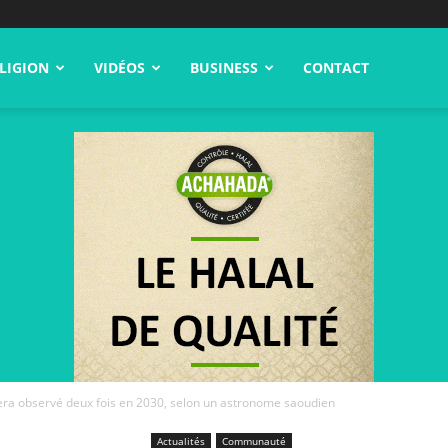
LIGION
VIDÉOS
BUSINESS
CONTACT
ra observé deux fois en 2030, selon un astronome saoudien
Actualités
Communauté