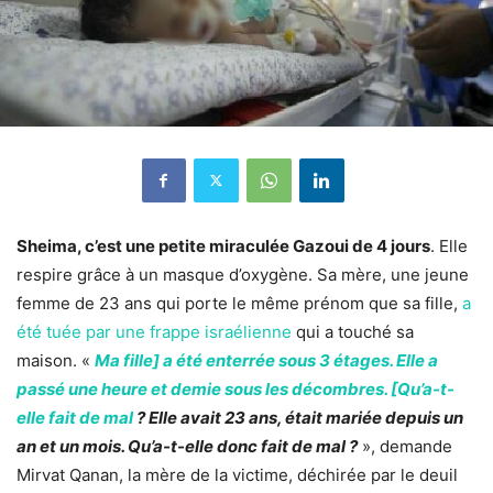
Sheima, c’est une petite miraculée Gazoui de 4 jours
. Elle
respire grâce à un masque d’oxygène. Sa mère, une jeune
femme de 23 ans qui porte le même prénom que sa fille,
a
été tuée par une frappe israélienne
qui a touché sa
maison. «
Ma fille] a été enterrée sous 3 étages. Elle a
passé une heure et demie sous les décombres. [Qu’a-t-
elle fait de mal
? Elle avait 23 ans, était mariée depuis un
an et un mois. Qu’a-t-elle donc fait de mal ?
», demande
Mirvat Qanan, la mère de la victime, déchirée par le deuil